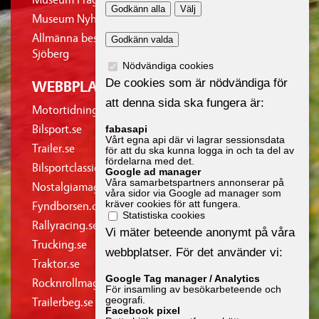
Godkänn alla
Välj
Museum Nyhetsbrev
Allmänna bestämmelser Förlags AB Albinsson &
Godkänn valda
Sjöberg
Nödvändiga cookies
De cookies som är nödvändiga för
WEBBPLATSER
att denna sida ska fungera är:
Motortidningar.se
Bilsport.se
fabasapi
Vårt egna api där vi lagrar sessionsdata
Trailer.se
för att du ska kunna logga in och ta del av
fördelarna med det.
Bilsportclassic.se
Google ad manager
Våra samarbetspartners annonserar på
Nostalgiamagazine.se
våra sidor via Google ad manager som
kräver cookies för att fungera.
Fyndborsen.com
Statistiska cookies
Rallyracing.se
Vi mäter beteende anonymt på våra
Trucking.se
webbplatser. För det använder vi:
Traktor.se
Google Tag manager / Analytics
Rocknrollmagazine.se
För insamling av besökarbeteende och
geografi.
Trailerbeg.se
Facebook pixel