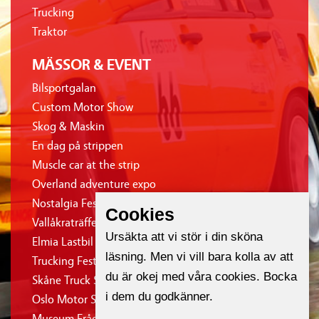
Trucking
Traktor
MÄSSOR & EVENT
Bilsportgalan
Custom Motor Show
Skog & Maskin
En dag på strippen
Muscle car at the strip
Overland adventure expo
Nostalgia Festival
Cookies
Vallåkraträffen
Ursäkta att vi stör i din sköna
Elmia Lastbil
läsning. Men vi vill bara kolla av att
Trucking Festival
du är okej med våra cookies. Bocka
Skåne Truck Show
i dem du godkänner.
Oslo Motor Show
Museum Frågor & Svar